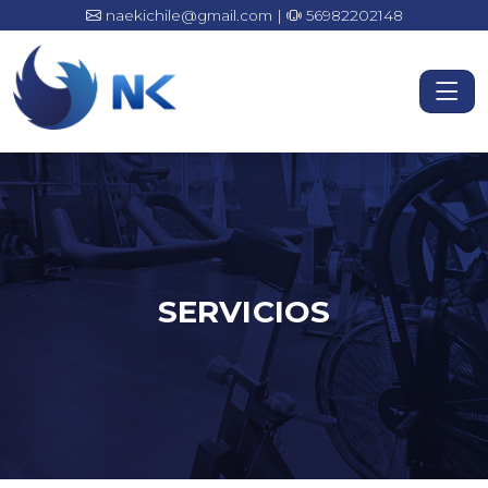
naekichile@gmail.com |
56982202148
SERVICIOS