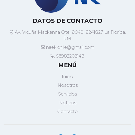
DATOS DE CONTACTO
Av. Vicuña Mackenna Ote. 8040, 8241827 La Florida,
RM.
naekichile@gmail.com
56982202148
MENÚ
Inicio
Nosotros
Servicios
Noticias
Contacto