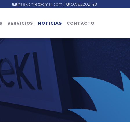
naekichile@gmail.com |
56982202148
S
SERVICIOS
NOTICIAS
CONTACTO