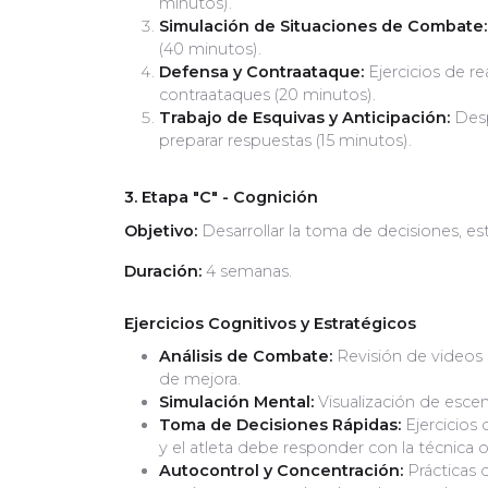
minutos).
Simulación de Situaciones de Combate:
(40 minutos).
Defensa y Contraataque:
Ejercicios de r
contraataques (20 minutos).
Trabajo de Esquivas y Anticipación:
Desp
preparar respuestas (15 minutos).
3. Etapa "C" - Cognición
Objetivo:
Desarrollar la toma de decisiones, es
Duración:
4 semanas.
Ejercicios Cognitivos y Estratégicos
Análisis de Combate:
Revisión de videos 
de mejora.
Simulación Mental:
Visualización de esce
Toma de Decisiones Rápidas:
Ejercicios
y el atleta debe responder con la técnica 
Autocontrol y Concentración:
Prácticas d