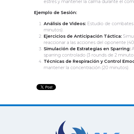
estrés y mantener la calma durante el com
Ejemplo de Sesión:
Análisis de Videos:
Estudio de combates an
minutos).
Ejercicios de Anticipación Táctica:
Simul
reaccionar a las acciones del oponente (40
Simulación de Estrategias en Sparring:
A
sparring controlado (3 rounds de 2 minutos
Técnicas de Respiración y Control Emoc
mantener la concentración (20 minutos).