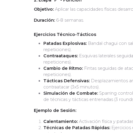
2. Etapa "F" - Función
Objetivo:
Aplicar las capacidades físicas desarr
Duración:
6-8 semanas.
Ejercicios Técnico-Tácticos
Patadas Explosivas:
Bandal chagui con sal
repeticiones).
Contraataques:
Esquivas laterales seguid
repeticiones).
Cambio de Ritmo:
Fintas seguidas de ataq
repeticiones).
Tácticas Defensivas:
Desplazamientos ang
contraatacar (3x5 minutos).
Simulación de Combate:
Sparring control
de técnicas y tácticas entrenadas (3 round
Ejemplo de Sesión:
Calentamiento:
Activación física y patad
Técnicas de Patadas Rápidas:
Ejercicios