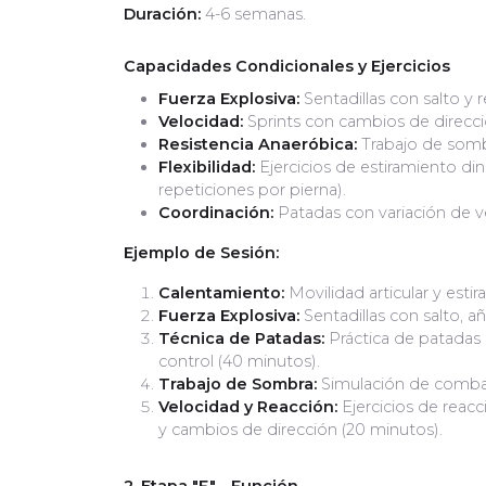
Duración:
4-6 semanas.
Capacidades Condicionales y Ejercicios
Fuerza Explosiva:
Sentadillas con salto y r
Velocidad:
Sprints con cambios de direcció
Resistencia Anaeróbica:
Trabajo de sombr
Flexibilidad:
Ejercicios de estiramiento din
repeticiones por pierna).
Coordinación:
Patadas con variación de ve
Ejemplo de Sesión:
Calentamiento:
Movilidad articular y esti
Fuerza Explosiva:
Sentadillas con salto, a
Técnica de Patadas:
Práctica de patadas 
control (40 minutos).
Trabajo de Sombra:
Simulación de combate
Velocidad y Reacción:
Ejercicios de reacc
y cambios de dirección (20 minutos).