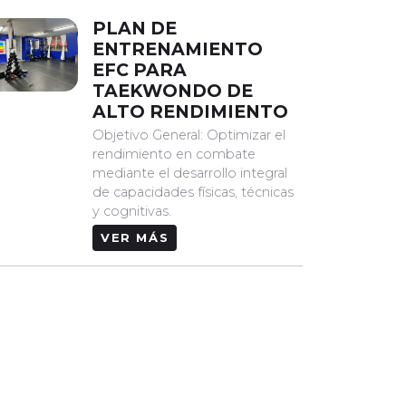
PLAN DE
ENTRENAMIENTO
EFC PARA
TAEKWONDO DE
ALTO RENDIMIENTO
Objetivo General: Optimizar el
rendimiento en combate
mediante el desarrollo integral
de capacidades físicas, técnicas
y cognitivas.
VER MÁS