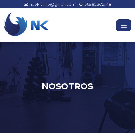
naekichile@gmail.com |
56982202148
NOSOTROS