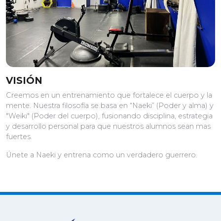
VISIÓN
Creemos en un entrenamiento que fortalece el cuerpo y la
mente. Nuestra filosofía se basa en “Naeki” (Poder y alma) y
"Weiki" (Poder del cuerpo), fusionando disciplina, estrategia
y desarrollo personal para que nuestros alumnos sean mas
fuertes.
Únete a Naeki y entrena como un verdadero guerrero.